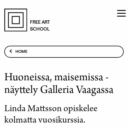
Skip
to
FREE ART
SCHOOL
main
content
Breadcrumb
HOME
HUONEISSA, MAISEMISSA -NÄYTTELY GALLERIA
VAAGASSA
Huoneissa, maisemissa -
näyttely Galleria Vaagassa
Linda Mattsson opiskelee
kolmatta vuosikurssia.