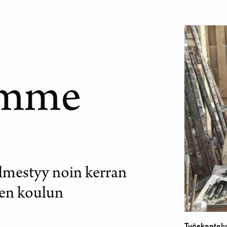
emme
ilmestyy noin kerran
sen koulun