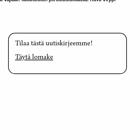
ä Vapaan Taidekoulun piirustusluokassa. Kuva Virppi
Tilaa tästä uutiskirjeemme!
Täytä lomake