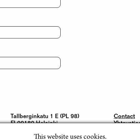
Tallberginkatu 1 E (PL 98)
Contact
FI-00180 Helsinki
Yhteystie
+358 40 533 5587
This website uses cookies.
info@vapaataidekoulu.fi