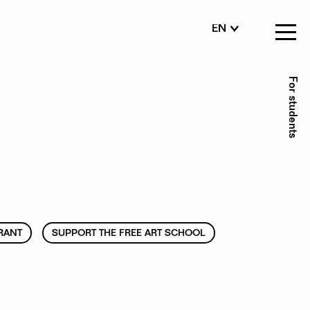
EN
FI
SV
Se
For students
me
RANT
SUPPORT THE FREE ART SCHOOL