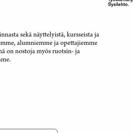
Työskentely
Sysilehto.
asta sekä näyttelyistä, kursseista ja
demme, alumniemme ja opettajiemme
nä on nostoja myös ruotsin- ja
mme.