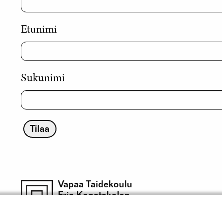
Etunimi
Sukunimi
Vapaa Taidekoulu
Fria Konstskolan
Free Art School