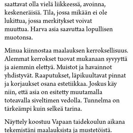
saattavat olla vielä liikkeessä, avoinna,
keskeneräisiä. Tila, jossa mikään ei ole
lukittua, jossa merkitykset voivat
muuttua. Harva asia saavuttaa lopullisen
muotonsa.
Minua kiinnostaa maalauksen kerroksellisuus.
Alemmat kerrokset tuovat mukanaan syvyyttä
ja aiemmin elettyä. Muistot ja havainnot
yhdistyvät. Raaputukset, läpikuultavat pinnat
ja korjaukset osana estetiikkaa. Joskus käy
niin, että asia on esitetty muutamalla
toteavalla siveltimen vedolla. Tunnelma on
tärkeämpi kuin selkeä tarina.
Näyttely koostuu Vapaan taidekoulun aikana
tekemistäni maalauksista ja mustetöistä.