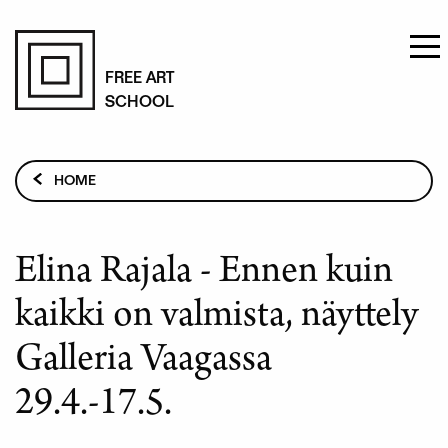
Skip
to
FREE ART
SCHOOL
main
content
Breadcrumb
HOME
ELINA RAJALA - ENNEN KUIN KAIKKI ON VALMISTA,
NÄYTTELY GALLERIA VAAGASSA 29.4.-17.5.
Elina Rajala - Ennen kuin
kaikki on valmista, näyttely
Galleria Vaagassa
29.4.-17.5.