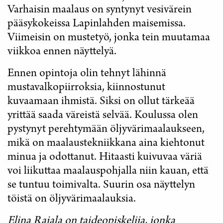
Varhaisin maalaus on syntynyt vesivärein
pääsykokeissa Lapinlahden maisemissa.
Viimeisin on mustetyö, jonka tein muutamaa
viikkoa ennen näyttelyä.
Ennen opintoja olin tehnyt lähinnä
mustavalkopiirroksia, kiinnostunut
kuvaamaan ihmistä. Siksi on ollut tärkeää
yrittää saada väreistä selvää. Koulussa olen
pystynyt perehtymään öljyvärimaalaukseen,
mikä on maalaustekniikkana aina kiehtonut
minua ja odottanut. Hitaasti kuivuvaa väriä
voi liikuttaa maalauspohjalla niin kauan, että
se tuntuu toimivalta. Suurin osa näyttelyn
töistä on öljyvärimaalauksia.
Elina Rajala on taideopiskelija, jonka