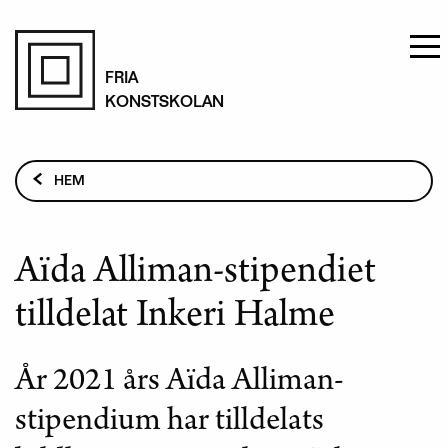
Hoppa
till
FRIA
KONSTSKOLAN
huvudinnehåll
Länkstig
HEM
AKTUELLT
AÏDA ALLIMAN-STIPENDIET TILLDELAT INKERI HALME
Aïda Alliman-stipendiet
tilldelat Inkeri Halme
År 2021 års Aïda Alliman-
stipendium har tilldelats