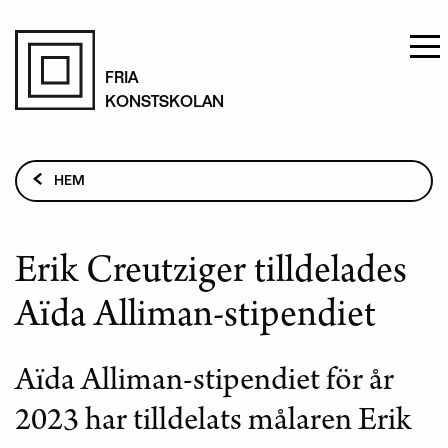
Hoppa
till
FRIA
KONSTSKOLAN
huvudinnehåll
Länkstig
HEM
AKTUELLT
ERIK CREUTZIGER TILLDELADES AÏDA ALLIMAN-
Erik Creutziger tilldelades
STIPENDIET
Aïda Alliman-stipendiet
Aïda Alliman-stipendiet för år
2023 har tilldelats målaren Erik