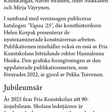
Rasinkangas, Aaron Sirainen, Aino Suikkanen
och Mirja Väyrynen.
I samband med vernissagen publiceras
katalogen
"Vapaa '25"
, där konsthistorikern
Helen Korpak presenterar de
nyutexaminerade konstnärernas arbeten.
Publikationen innehåller också en essä av Fria
Konstskolans biträdande rektor Hannaleena
Heiska. Den grafiska formgivningen av den
uppdaterade publikationsserien, som
förnyades 2022, är gjord av Pekka Toivonen.
Jubileumsår
År 2025 firar Fria Konstskolan sitt 90-
årsjubileum. Skolans ledstjärnor är