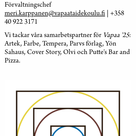
F
örvaltningschef
meri.karppanen@vapaataidekoulu.fi
| +358
40 922 3171
Vi tackar våra samarbetspartner för
Vapaa '25
:
Artek, Farbe, Tempera, Parvs förlag, Yön
Sahaus, Cover Story, Olvi och Putte's Bar and
Pizza.