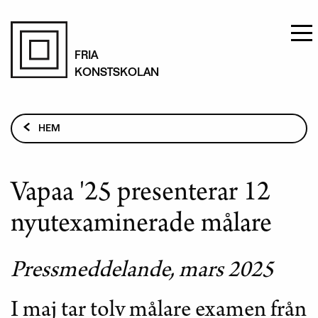
Hoppa
till
FRIA
KONSTSKOLAN
huvudinnehåll
Länkstig
HEM
AKTUELLT
VAPAA '25 PRESENTERAR 12 NYUTEXAMINERADE
Vapaa '25 presenterar 12
MÅLARE
nyutexaminerade målare
Pressmeddelande, mars 2025
I maj tar tolv målare examen från