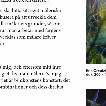
a dina studerande?
de ska hitta sitt eget måleriska
fokusera på att utveckla dem
edla måleriets grunder, såsom
t hur man arbetar med färgens
utvecklas som målare kräver
ar.
ka mig, och eftersom mitt inre
Erik Creutz
ig ett liv utan måleri. När jag
duk, 200 × 
iet är bildkonstens konstart: det
kombinationer och dess direkta,