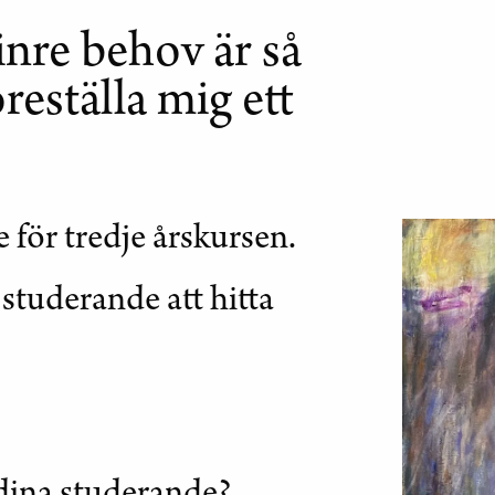
inre behov är så
öreställa mig ett
e för tredje årskursen.
 studerande att hitta