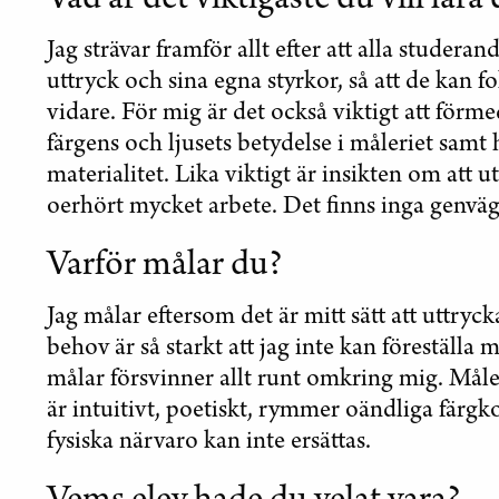
Vad är det viktigaste du vill lär
Jag strävar framför allt efter att alla studeran
uttryck och sina egna styrkor, så att de kan 
vidare. För mig är det också viktigt att förm
färgens och ljusets betydelse i måleriet sam
materialitet. Lika viktigt är insikten om att 
oerhört mycket arbete. Det finns inga genväg
Varför målar du?
Jag målar eftersom det är mitt sätt att uttryc
behov är så starkt att jag inte kan föreställa m
målar försvinner allt runt omkring mig. Måler
är intuitivt, poetiskt, rymmer oändliga färg
fysiska närvaro kan inte ersättas.