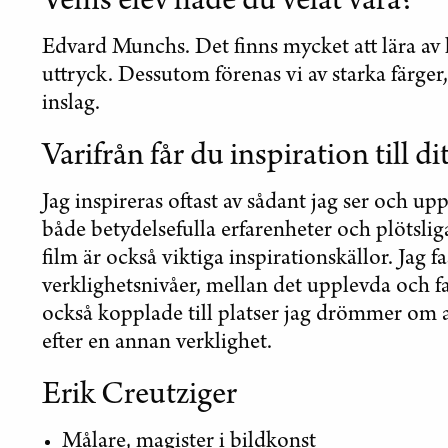
Vems elev hade du velat vara?
Edvard Munchs. Det finns mycket att lära av
uttryck. Dessutom förenas vi av starka färger
inslag.
Varifrån får du inspiration till di
Jag inspireras oftast av sådant jag ser och up
både betydelsefulla erfarenheter och plötsliga
film är också viktiga inspirationskällor. Jag f
verklighetsnivåer, mellan det upplevda och f
också kopplade till platser jag drömmer om att 
efter en annan verklighet.
Erik Creutziger
Målare, magister i bildkonst