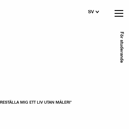
SV
FI
EN
Se
För studerande
me
ÖRESTÄLLA MIG ETT LIV UTAN MÅLERI"