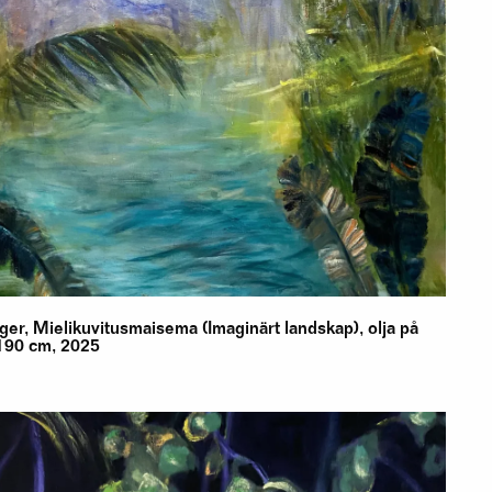
iger, Mielikuvitusmaisema (Imaginärt landskap), olja på
190 cm, 2025