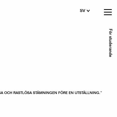
SV
FI
EN
Se
För studerande
me
ÖSA OCH RASTLÖSA STÄMNINGEN FÖRE EN UTSTÄLLNING.”