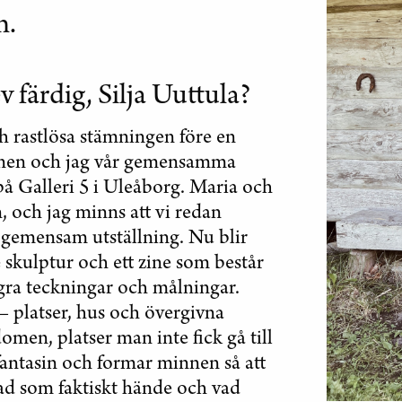
n.
 färdig, Silja Uuttula?
ch rastlösa stämningen före en
jonen och jag vår gemensamma
å Galleri 5 i Uleåborg. Maria och
, och jag minns att vi redan
 gemensam utställning. Nu blir
 skulptur och ett zine som består
gra teckningar och målningar.
– platser, hus och övergivna
men, platser man inte fick gå till
fantasin och formar minnen så att
vad som faktiskt hände och vad