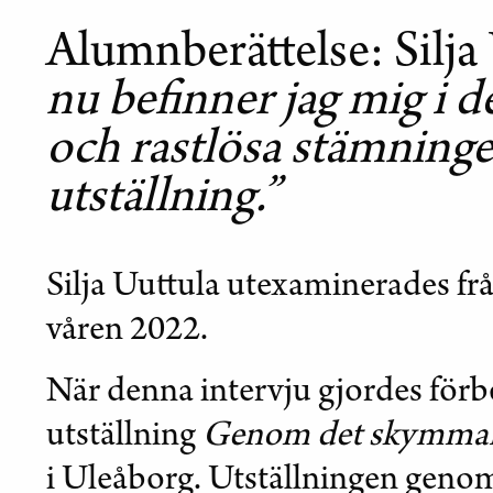
Alumnberättelse: Silja
nu befinner jag mig i 
och rastlösa stämninge
utställning.”
Silja Uuttula utexaminerades fr
våren 2022.
När denna intervju gjordes förb
utställning
Genom det skymman
i Uleåborg. Utställningen geno