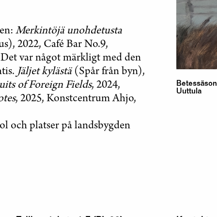
gen:
Merkintöjä unohdetusta
s), 2022, Café Bar No.9,
Det var något märkligt med den
tis.
Jäljet kylästä
(Spår från byn),
uits of Foreign Fields
, 2024,
Betessäsong
Uuttula
otes
, 2025, Konstcentrum Ahjo,
kol och platser på landsbygden