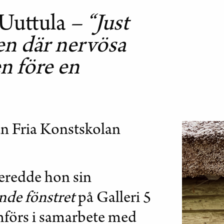
 Uuttula
– “Just
den där nervösa
n före en
ån Fria Konstskolan
eredde hon sin
de fönstret
på Galleri 5
mförs i samarbete med