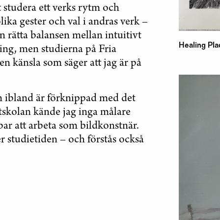
 studera ett verks rytm och
lika gester och val i andras verk –
 rätta balansen mellan intuitivt
Healing Plac
ing, men studierna på Fria
en känsla som säger att jag är på
m ibland är förknippad med det
tskolan kände jag inga målare
ar att arbeta som bildkonstnär.
er studietiden – och förstås också