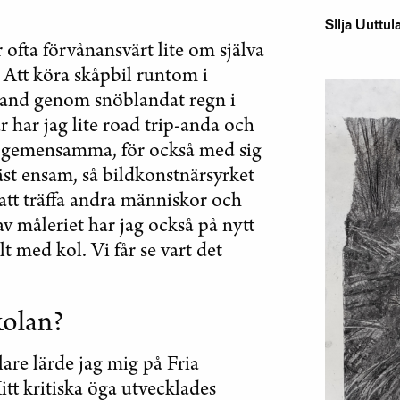
SIlja Uuttul
ofta förvånansvärt lite om själva
 Att köra skåpbil runtom i
land genom snöblandat regn i
 har jag lite road trip-anda och
ilt gemensamma, för också med sig
äst ensam, så bildkonstnärsyrket
att träffa andra människor och
 måleriet har jag också på nytt
lt med kol. Vi får se vart det
kolan?
are lärde jag mig på Fria
itt kritiska öga utvecklades