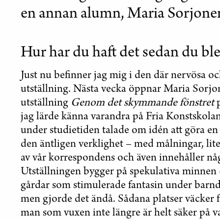
en annan alumn, Maria Sorjone
Hur har du haft det sedan du blev
Just nu befinner jag mig i den där nervösa o
utställning. Nästa vecka öppnar Maria Sor
utställning
Genom det skymmande fönstret
p
jag lärde känna varandra på Fria Konstskolan
under studietiden talade om idén att göra en
den äntligen verklighet – med målningar, lite
av vår korrespondens och även innehåller nå
Utställningen bygger på spekulativa minnen 
gårdar som stimulerade fantasin under barndo
men gjorde det ändå. Sådana platser väcker 
man som vuxen inte längre är helt säker på 