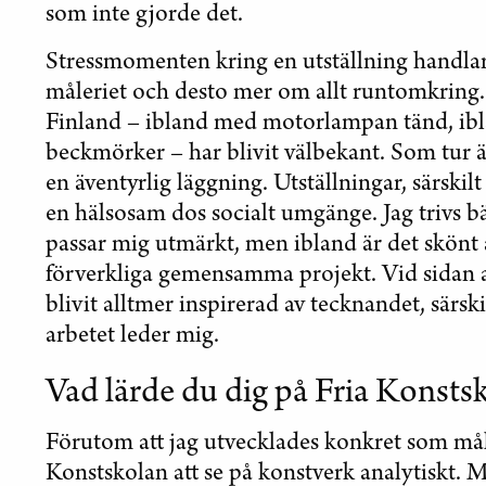
som inte gjorde det.
Stressmomenten kring en utställning handlar 
måleriet och desto mer om allt runtomkring.
Finland – ibland med motorlampan tänd, ib
beckmörker – har blivit välbekant. Som tur är
en äventyrlig läggning. Utställningar, särsk
en hälsosam dos socialt umgänge. Jag trivs b
passar mig utmärkt, men ibland är det skönt 
förverkliga gemensamma projekt. Vid sidan av
blivit alltmer inspirerad av tecknandet, särski
arbetet leder mig.
Vad lärde du dig på Fria Konsts
Förutom att jag utvecklades konkret som mål
Konstskolan att se på konstverk analytiskt. M