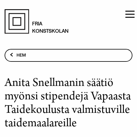
Hoppa
till
FRIA
KONSTSKOLAN
huvudinnehåll
Länkstig
HEM
ANITA SNELLMANIN SÄÄTIÖ MYÖNSI STIPENDEJÄ
VAPAASTA TAIDEKOULUSTA VALMISTUVILLE
TAIDEMAALAREILLE
Anita Snellmanin säätiö
myönsi stipendejä Vapaasta
Taidekoulusta valmistuville
taidemaalareille