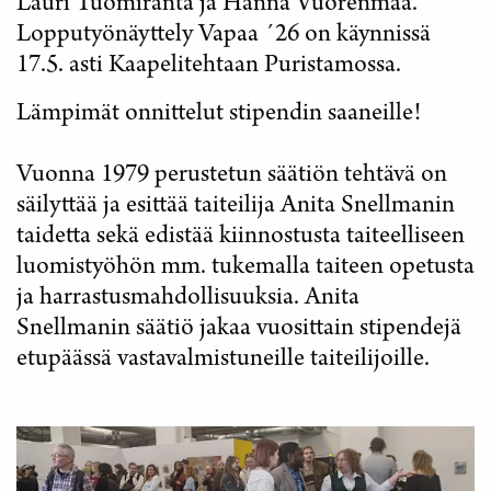
Lauri Tuomiranta ja Hanna Vuorenmaa.
Lopputyönäyttely Vapaa ´26 on käynnissä
17.5. asti Kaapelitehtaan Puristamossa.
Lämpimät onnittelut stipendin saaneille!
Vuonna 1979 perustetun säätiön tehtävä on
säilyttää ja esittää taiteilija Anita Snellmanin
taidetta sekä edistää kiinnostusta taiteelliseen
luomistyöhön mm. tukemalla taiteen opetusta
ja harrastusmahdollisuuksia. Anita
Snellmanin säätiö jakaa vuosittain stipendejä
etupäässä vastavalmistuneille taiteilijoille.