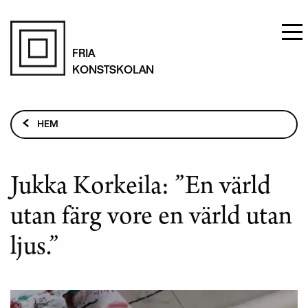
Hoppa
till
FRIA
KONSTSKOLAN
huvudinnehåll
Länkstig
HEM
JUKKA KORKEILA: ”EN VÄRLD UTAN FÄRG VORE EN
VÄRLD UTAN LJUS.”
Jukka Korkeila: ”En värld
utan färg vore en värld utan
ljus.”