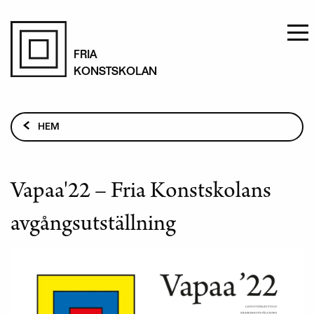
Hoppa
till
FRIA
KONSTSKOLAN
huvudinnehåll
Länkstig
HEM
UTSTÄLLNINGAR OCH EVENEMANG
VAPAA'22 – FRIA KONSTSKOLANS
AVGÅNGSUTSTÄLLNING
Vapaa'22 – Fria Konstskolans
avgångsutställning