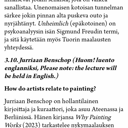
ilmaisevat jotain sellaista, jota on vaikea
sanallistaa. Unenomaisen kotoisan tunnelman
särkee jokin pinnan alta puskeva outo ja
nyrjähtänyt.
Unheimlich
(epäkotoinen) on
psykoanalyysin isän Sigmund Freudin termi,
ja sitä käytetään myös Tuorin maalausten
yhteydessä.
3.10. Jurriaan Benschop (Huom! luento
englanniksi, Please note: the lecture will
be held in English.)
How do artists relate to painting?
Jurriaan Benschop on hollantilainen
kirjoittaja ja kuraattori, joka asuu Ateenassa ja
Berliinissä. Hänen kirjansa
Why Painting
Works
(2023) tarkastelee nykymaalauksen