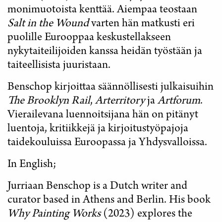
monimuotoista kenttää. Aiempaa teostaan
Salt in the Wound
varten hän matkusti eri
puolille Eurooppaa keskustellakseen
nykytaiteilijoiden kanssa heidän työstään ja
taiteellisista juuristaan.
Benschop kirjoittaa säännöllisesti julkaisuihin
The Brooklyn Rail
,
Arterritory
ja
Artforum
.
Vierailevana luennoitsijana hän on pitänyt
luentoja, kritiikkejä ja kirjoitustyöpajoja
taidekouluissa Euroopassa ja Yhdysvalloissa.
In English;
Jurriaan Benschop is a Dutch writer and
curator based in Athens and Berlin. His book
Why Painting Works
(2023) explores the