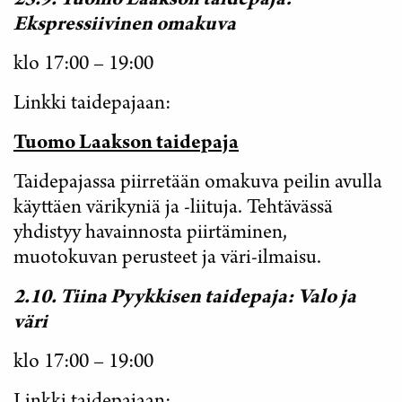
25.9. Tuomo Laakson taidepaja:
Ekspressiivinen omakuva
klo 17:00 – 19:00
Linkki taidepajaan:
Tuomo Laakson taidepaja
Taidepajassa piirretään omakuva peilin avulla
käyttäen värikyniä ja -liituja. Tehtävässä
yhdistyy havainnosta piirtäminen,
muotokuvan perusteet ja väri-ilmaisu.
2.10. Tiina Pyykkisen taidepaja:
Valo ja
väri
klo 17:00 – 19:00