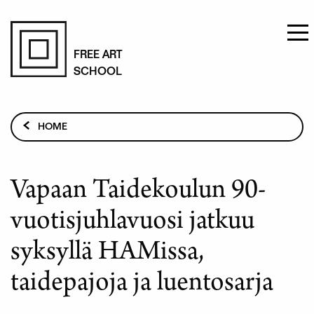
Skip
to
FREE ART
SCHOOL
main
content
Breadcrumb
HOME
VAPAAN TAIDEKOULUN 90-VUOTISJUHLAVUOSI JATKUU
SYKSYLLÄ HAMISSA, TAIDEPAJOJA JA LUENTOSARJA
Vapaan Taidekoulun 90-
vuotisjuhlavuosi jatkuu
syksyllä HAMissa,
taidepajoja ja luentosarja