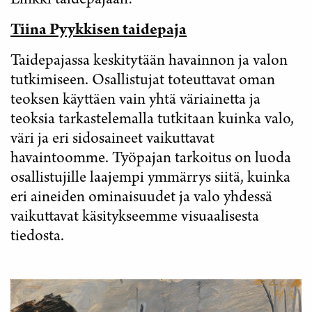
Linkki taidepajaan:
Tiina Pyykkisen taidepaja
Taidepajassa keskitytään havainnon ja valon
tutkimiseen. Osallistujat toteuttavat oman
teoksen käyttäen vain yhtä väriainetta ja
teoksia tarkastelemalla tutkitaan kuinka valo,
väri ja eri sidosaineet vaikuttavat
havaintoomme. Työpajan tarkoitus on luoda
osallistujille laajempi ymmärrys siitä, kuinka
eri aineiden ominaisuudet ja valo yhdessä
vaikuttavat käsitykseemme visuaalisesta
tiedosta.