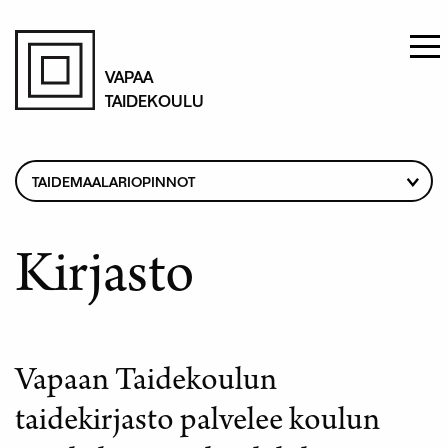
Hyppää
pääsisältöön
VAPAA
TAIDEKOULU
Murupolku
TAIDEMAALARIOPINNOT
OPETUSOHJELMA
HAKIJALLE
Kirjasto
OPETTAJAT
OPISKELIJAN ASEMA
LUKUKAUSIMAKSUT
Vapaan Taidekoulun
GALLERIA VAAGA
taidekirjasto palvelee koulun
OPISKELIJATARINAT