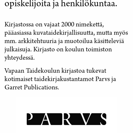
opiskelijoita ja henkilökuntaa.
KIRJASTO
Kirjastossa on vajaat 2000 nimekettä,
pääasiassa kuvataidekirjallisuutta, mutta myös
mm. arkkitehtuuria ja muotoilua käsitteleviä
julkaisuja. Kirjasto on koulun toimiston
yhteydessä.
Vapaan Taidekoulun kirjastoa tukevat
kotimaiset taidekirjakustantamot Parvs ja
Garret Publications.