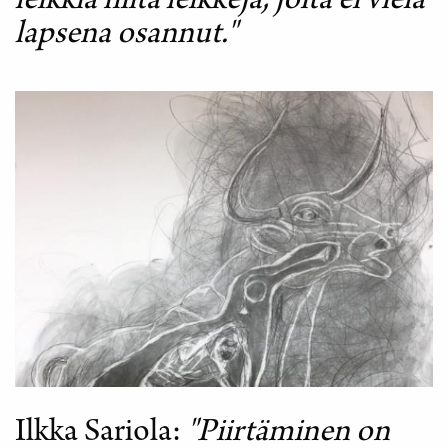
leikkiä niitä leikkejä, joita ei vielä
lapsena osannut."
Ilkka Sariola
"Piirtäminen on