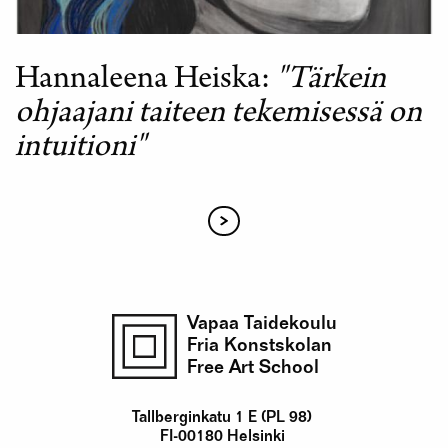
Hannaleena Heiska
"Tärkein
ohjaajani taiteen tekemisessä on
intuitioni"
seuraava
Sivutus
sivu
Vapaa Taidekoulu
Fria Konstskolan
Free Art School
Tallberginkatu 1 E (PL 98)
FI-00180 Helsinki