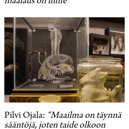
maalaus on ihme"
Pilvi Ojala
“Maailma on täynnä
sääntöjä, joten taide olkoon