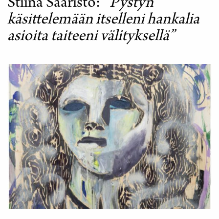
Stiina Saaristo
”Pystyn
käsittelemään itselleni hankalia
asioita taiteeni välityksellä”