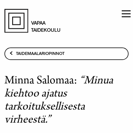
Hyppää
pääsisältöön
VAPAA
TAIDEKOULU
Murupolku
TAIDEMAALARIOPINNOT
OPISKELIJATARINAT
MINNA SALOMAA: “MINUA KIEHTOO AJATUS
Minna Salomaa:
“Minua
TARKOITUKSELLISESTA VIRHEESTÄ.”
kiehtoo ajatus
tarkoituksellisesta
virheestä.”