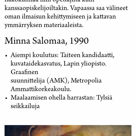
näkökulmaa niin opettajilta kuin
kanssaopiskelijoiltakin. Vapaassa saa välineet
oman ilmaisun kehittymiseen ja kattavan
ymmärryksen materiaaleista.
Minna Salomaa, 1990
Aiempi koulutus: Taiteen kandidaatti,
kuvataidekasvatus, Lapin yliopisto.
Graafinen
suunnittelija (AMK), Metropolia
Ammattikorkeakoulu.
Maalaamisen ohella harrastan: Tylsiä
seikkailuja