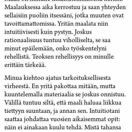
Maalauksessa aika kerrostuu ja saan yhteyden
sellaisiin puoliin itsessäni, jotka muuten ovat
tavoittamattomissa. Yritän maalata niin
intuitiivisesti kuin pystyn. Joskus
rationaalisuus tuntuu viholliselta, se saa
minut epäilemään, onko työskentelyni
rehellistä. Teoksen rehellisyys on minulle
erittäin tärkeää.
Minua kiehtoo ajatus tarkoituksellisesta
virheestä. En yritä pakottaa mitään, mutta
kuuntelemalla materiaalia se joskus onnistuu.
Välillä tuntuu siltä, että maali haluaa liikkua
tiettyyn suuntaan, ja annan sen. Intuitiotani
saattaa johdattaa vuosien aikaisemmat opit:
näin ei ainakaan kuulu tehdä. Mistä tahansa