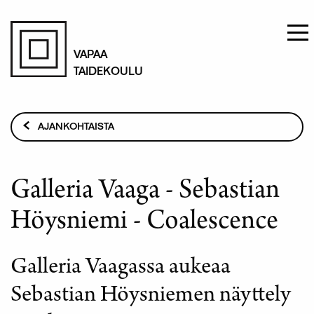
Hyppää
pääsisältöön
VAPAA
TAIDEKOULU
Murupolku
AJANKOHTAISTA
GALLERIA VAAGA - SEBASTIAN HÖYSNIEMI -
COALESCENCE
Galleria Vaaga - Sebastian
Höysniemi - Coalescence
Galleria Vaagassa aukeaa
Sebastian Höysniemen näyttely