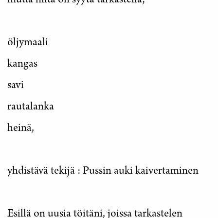
mutta niitä on syytä tarkastella;
öljymaali
kangas
savi
rautalanka
heinä,
yhdistävä tekijä : Pussin auki kaivertaminen
Esillä on uusia töitäni, joissa tarkastelen