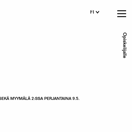
FI
EN
SV
Se
Opiskelijalle
me
. SEKÄ MYYMÄLÄ 2:SSA PERJANTAINA 9.5.