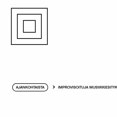
Hyppää
pääsisältöön
Murupolku
AJANKOHTAISTA
IMPROVISOITUJA MUSIIKKIESITYKS