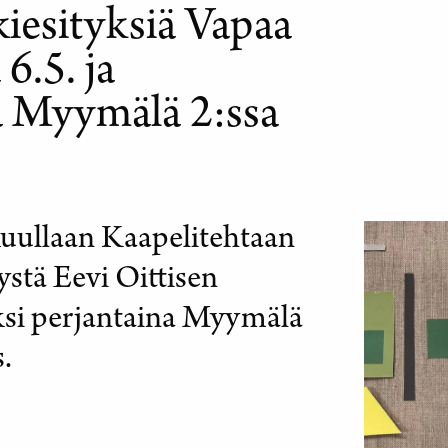
iesityksiä Vapaa
 6.5. ja
kä Myymälä 2:ssa
kuullaan Kaapelitehtaan
ystä Eevi Oittisen
ksi perjantaina Myymälä
s.