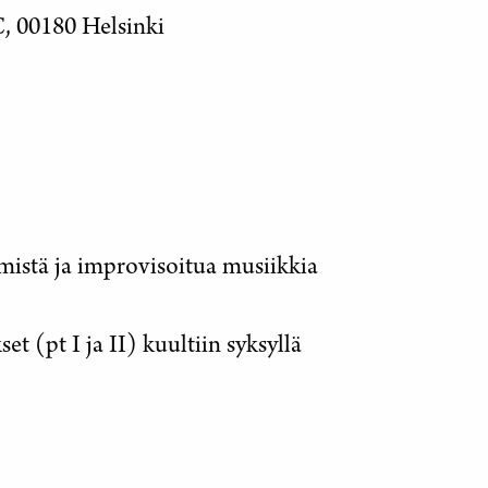
C, 00180 Helsinki
istä ja improvisoitua musiikkia
et (pt I ja II) kuultiin syksyllä