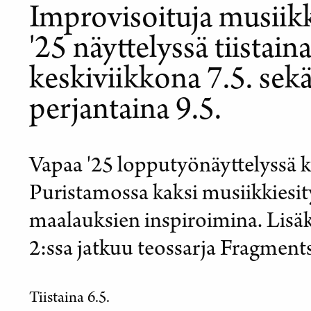
Improvisoituja musiikk
'25 näyttelyssä tiistaina
keskiviikkona 7.5. se
perjantaina 9.5.
Vapaa '25 lopputyönäyttelyssä 
Puristamossa kaksi musiikkiesit
maalauksien inspiroimina. Lisä
2:ssa jatkuu teossarja Fragment
Tiistaina 6.5.