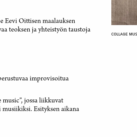
ee Eevi Oittisen maalauksen
aa teoksen ja yhteistyön taustoja
ᴄᴏʟʟᴀɢᴇ ᴍᴜꜱ
 perustuvaa improvisoitua
 music”, jossa liikkuvat
 musiikiksi. Esityksen aikana