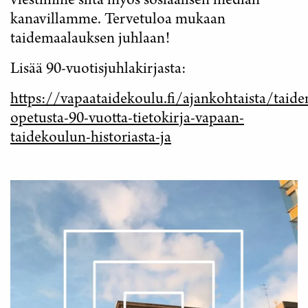
viestimme siitä myös sosiaalisen median
kanavillamme. Tervetuloa mukaan
taidemaalauksen juhlaan!
Lisää 90-vuotisjuhlakirjasta:
https://vapaataidekoulu.fi/ajankohtaista/taid
opetusta-90-vuotta-tietokirja-vapaan-
taidekoulun-historiasta-ja