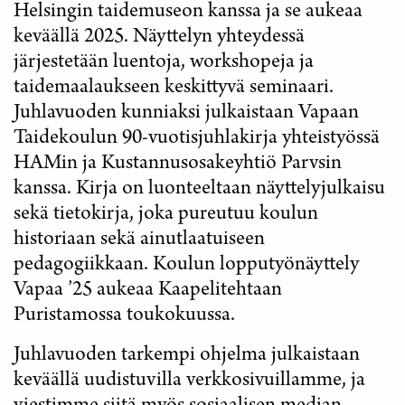
Helsingin taidemuseon kanssa ja se aukeaa
keväällä 2025. Näyttelyn yhteydessä
järjestetään luentoja, workshopeja ja
taidemaalaukseen keskittyvä seminaari.
Juhlavuoden kunniaksi julkaistaan Vapaan
Taidekoulun 90-vuotisjuhlakirja yhteistyössä
HAMin ja Kustannusosakeyhtiö Parvsin
kanssa. Kirja on luonteeltaan näyttelyjulkaisu
sekä tietokirja, joka pureutuu koulun
historiaan sekä ainutlaatuiseen
pedagogiikkaan. Koulun lopputyönäyttely
Vapaa ’25 aukeaa Kaapelitehtaan
Puristamossa toukokuussa.
Juhlavuoden tarkempi ohjelma julkaistaan
keväällä uudistuvilla verkkosivuillamme, ja