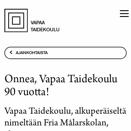
Hyppää
pääsisältöön
VAPAA
TAIDEKOULU
Murupolku
AJANKOHTAISTA
ONNEA, VAPAA TAIDEKOULU 90 VUOTTA!
Onnea, Vapaa Taidekoulu
90 vuotta!
Vapaa Taidekoulu, alkuperäiseltä
nimeltään Fria Målarskolan,