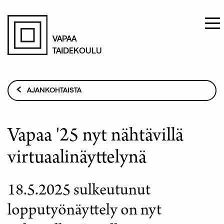
Hyppää
pääsisältöön
VAPAA
TAIDEKOULU
Murupolku
AJANKOHTAISTA
VAPAA '25 NYT NÄHTÄVILLÄ VIRTUAALINÄYTTELYNÄ
Vapaa '25 nyt nähtävillä
virtuaalinäyttelynä
18.5.2025 sulkeutunut
lopputyönäyttely on nyt