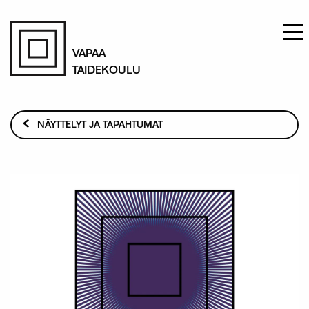
Hyppää
pääsisältöön
VAPAA
TAIDEKOULU
Murupolku
NÄYTTELYT JA TAPAHTUMAT
VAPAA ´26 LOPPUTYÖNÄYTTELY