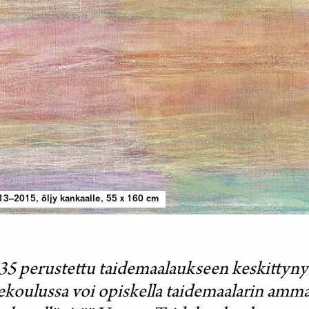
13–2015, öljy kankaalle, 55 x 160 cm
 perustettu taidemaalaukseen keskittynyt
ekoulussa voi opiskella taidemaalarin amma