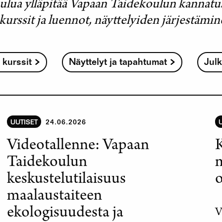
ulua ylläpitää Vapaan Taidekoulun kannatu
kurssit ja luennot, näyttelyiden järjestämi
 kurssit
Näyttelyt ja tapahtumat
Julk
UUTISET
24.06.2026
Videotallenne: Vapaan
K
Taidekoulun
keskustelutilaisuus
o
maalaustaiteen
ekologisuudesta ja
V