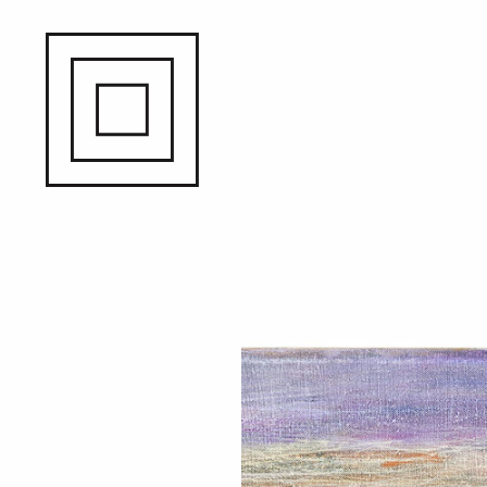
Hyppää
pääsisältöön