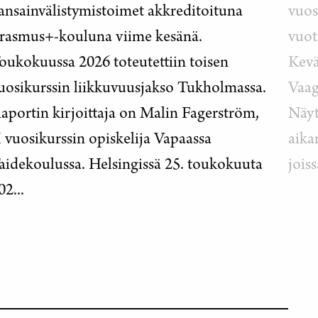
ansainvälistymistoimet akkreditoituna
vuos
rasmus+-kouluna viime kesänä.
vuot
oukokuussa 2026 toteutettiin toisen
Kevä
uosikurssin liikkuvuusjakso Tukholmassa.
Vaag
aportin kirjoittaja on Malin Fagerström,
Näyt
I vuosikurssin opiskelija Vapaassa
aika
aidekoulussa. Helsingissä 25. toukokuuta
jois
02...