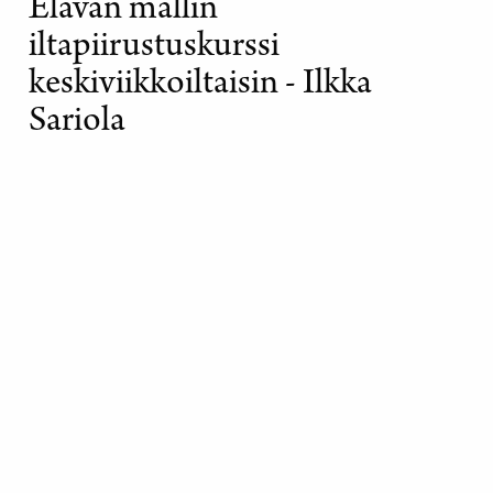
Elävän mallin
iltapiirustuskurssi
keskiviikkoiltaisin - Ilkka
Sariola