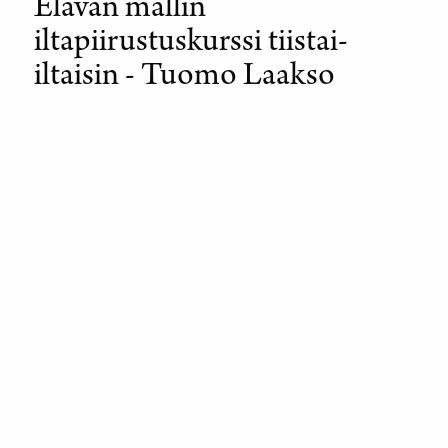
Elävän mallin
iltapiirustuskurssi tiistai-
iltaisin - Tuomo Laakso