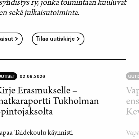
syhdistys ry, jonka toimintaan kuuluvat
nen sekä julkaisutoiminta.
aisut
Tilaa uutiskirje
UUTISET
02.06.2026
UUTI
irje Erasmukselle –
Va
matkaraportti Tukholman
ens
pintojaksolta
Kev
apaa Taidekoulu käynnisti
Vapa