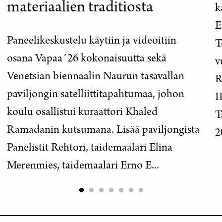
materiaalien traditiosta
k
E
Paneelikeskustelu käytiin ja videoitiin
T
osana Vapaa´26 kokonaisuutta sekä
v
Venetsian biennaalin Naurun tasavallan
R
paviljongin satelliittitapahtumaa, johon
I
koulu osallistui kuraattori Khaled
T
Ramadanin kutsumana. Lisää paviljongista
2
Panelistit Rehtori, taidemaalari Elina
Merenmies, taidemaalari Erno E...